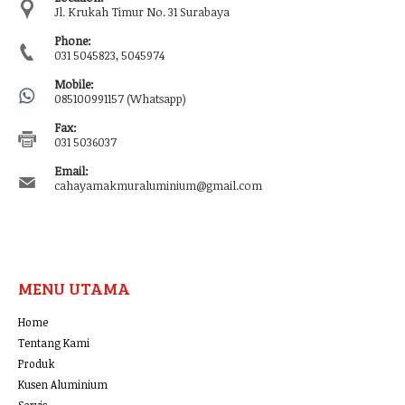
Jl. Krukah Timur No. 31 Surabaya
Phone:
031 5045823, 5045974
Mobile:
085100991157 (Whatsapp)
Fax:
031 5036037
Email:
cahayamakmuraluminium@gmail.com
MENU UTAMA
Home
Tentang Kami
Produk
Kusen Aluminium
Servis